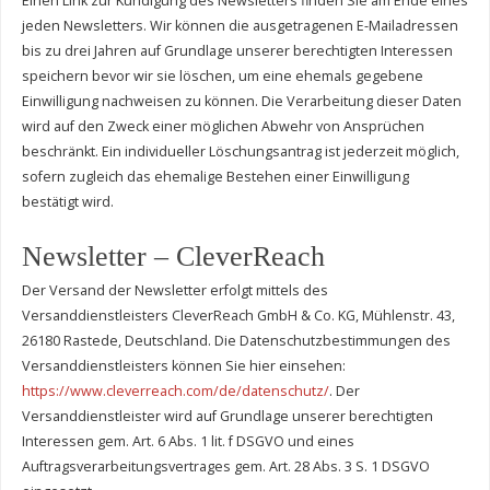
Einen Link zur Kündigung des Newsletters finden Sie am Ende eines
jeden Newsletters. Wir können die ausgetragenen E-Mailadressen
bis zu drei Jahren auf Grundlage unserer berechtigten Interessen
speichern bevor wir sie löschen, um eine ehemals gegebene
Einwilligung nachweisen zu können. Die Verarbeitung dieser Daten
wird auf den Zweck einer möglichen Abwehr von Ansprüchen
beschränkt. Ein individueller Löschungsantrag ist jederzeit möglich,
sofern zugleich das ehemalige Bestehen einer Einwilligung
bestätigt wird.
Newsletter – CleverReach
Der Versand der Newsletter erfolgt mittels des
Versanddienstleisters CleverReach GmbH & Co. KG, Mühlenstr. 43,
26180 Rastede, Deutschland. Die Datenschutzbestimmungen des
Versanddienstleisters können Sie hier einsehen:
https://www.cleverreach.com/de/datenschutz/
. Der
Versanddienstleister wird auf Grundlage unserer berechtigten
Interessen gem. Art. 6 Abs. 1 lit. f DSGVO und eines
Auftragsverarbeitungsvertrages gem. Art. 28 Abs. 3 S. 1 DSGVO