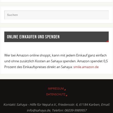
ONLINE EINKAUFEN UND SPENDEN
Wer bei Amazon online shoppt, kann mit jedem Einkauf ganz einfach
und ohne zusätzlich Kosten an Sahaya spenden. Amazon spendet 0,5
Prozent des Einkaufspreises direkt an Sahaya:
smile.amazon.de
IMPRESSUM
DATENSCHUTZ
Kontakt: Sahaya - Hilfe für Nepal e.V., Friedensstr. 6, 61184 Karben, Email:
info@sahaya.de, Telefon: 06039-9989957