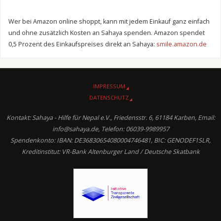
Wer bei Amazon online shoppt, kann mit jedem Einkauf ganz einfach
und ohne zusätzlich Kosten an Sahaya spenden. Amazon spendet
0,5 Prozent des Einkaufspreises direkt an Sahaya:
smile.amazon.de
IMPRESSUM
DATENSCHUTZ
Kontakt: Sahaya - Hilfe für Nepal e.V., Friedensstr. 6, 61184 Karben, Email:
info@sahaya.de, Telefon: 06039-9989957
Spendenkonto: IBAN: DE36830654080004746481, BIC: GENODEF1SLR,
Kreditinstitut: VR-Bank Altenburger Land / Deutsche Skatbank