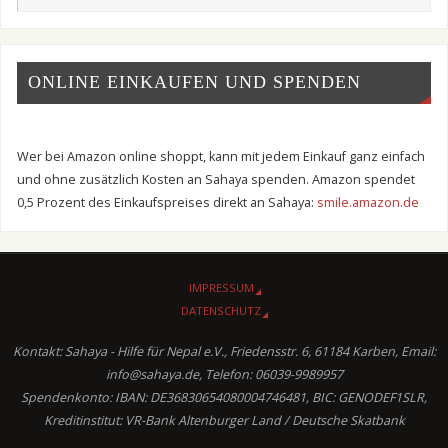
ONLINE EINKAUFEN UND SPENDEN
Wer bei Amazon online shoppt, kann mit jedem Einkauf ganz einfach
und ohne zusätzlich Kosten an Sahaya spenden. Amazon spendet
0,5 Prozent des Einkaufspreises direkt an Sahaya:
smile.amazon.de
IMPRESSUM
DATENSCHUTZ
Kontakt: Sahaya - Hilfe für Nepal e.V., Friedensstr. 6, 61184 Karben, Email:
info@sahaya.de, Telefon: 06039-9989957
Spendenkonto: IBAN: DE36830654080004746481, BIC: GENODEF1SLR,
Kreditinstitut: VR-Bank Altenburger Land / Deutsche Skatbank