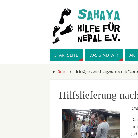
STARTSEITE
DAS SIND WIR
AKT
Start
»
Beiträge verschlagwortet mit "cor
Hilfslieferung nac
Die
Das
und
get