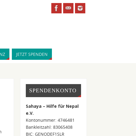
NZ
JETZT SPENDEN
SPENDENKONTO
Sahaya – Hilfe für Nepal
e.V.
Kontonummer: 4746481
Bankleitzahl: 83065408
m
BIC: GENODEF1SLR