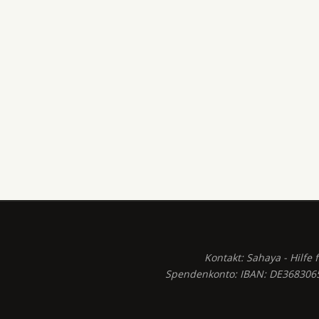
Kontakt: Sahaya - Hilfe 
Spendenkonto: IBAN: DE3683065