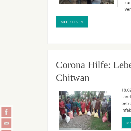
zum
Ve
MEHR LESEN
Corona Hilfe: Lebe
Chitwan
18.0
Länd
betr
Infe
ME