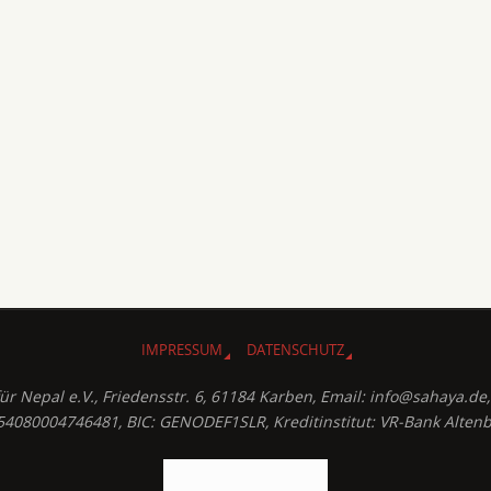
IMPRESSUM
DATENSCHUTZ
für Nepal e.V., Friedensstr. 6, 61184 Karben, Email: info@sahaya.d
4080004746481, BIC: GENODEF1SLR, Kreditinstitut: VR-Bank Altenb